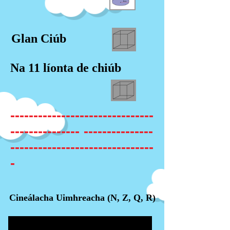
Glan Ciúb
Na 11 líonta de chiúb
-------------------------------
--------------- ---------------
-------------------------------
-
Cineálacha Uimhreacha (N, Z, Q, R)