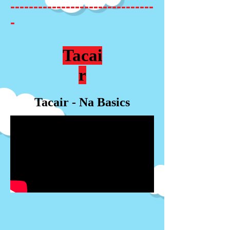
-------------------------------
-
Tacai
r
Tacair - Na Basics