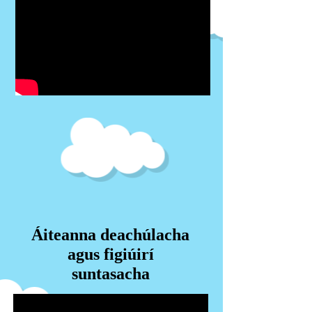
Áiteanna deachúlacha
agus figiúirí
suntasacha