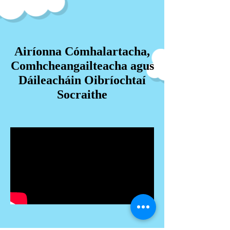
Airíonna Cómhalartacha,
Comhcheangailteacha agus
Dáileacháin Oibríochtaí
Socraithe