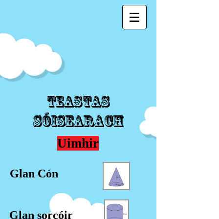
Teastas
Sóisearach
Uimhir
Glan Cón
Glan sorcóir