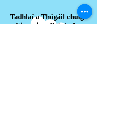
Tadhlaí a Thógáil chuig
Ciorcal ag Pointe A.