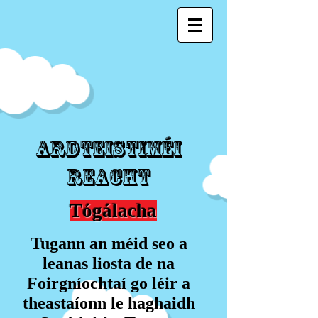
Ardteistiméi
reacht
Tógálacha
Tugann an méid seo a
leanas liosta de na
Foirgníochtaí go léir a
theastaíonn le haghaidh