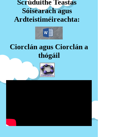
Scrúduithe Teastas
Sóisearach agus
Ardteistiméireachta:
Ciorclán agus Ciorclán a
thógáil