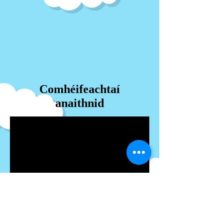
Comhéifeachtaí
anaithnid