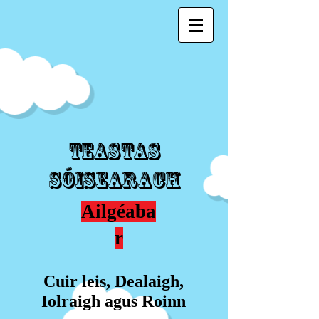
Teastas
Sóisearach
Ailgéaba
r
Cuir leis, Dealaigh,
Iolraigh agus Roinn