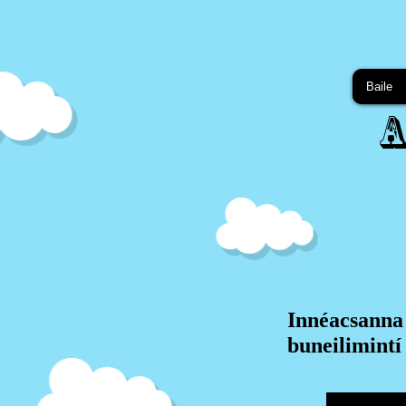
Baile
A
Innéacsanna
buneilimintí 