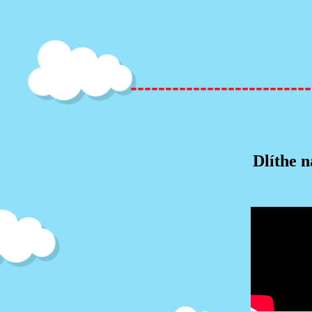
--------------------------
Dlíthe n