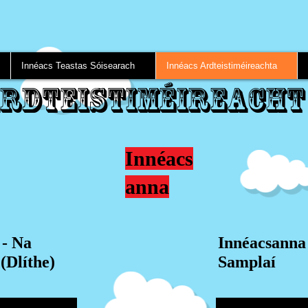
Innéacs Teastas Sóisearach
Innéacs Ardteistiméireachta
rdteistiméireacht
Innéacs
anna
 - Na
Innéacsanna
(Dlíthe)
Samplaí