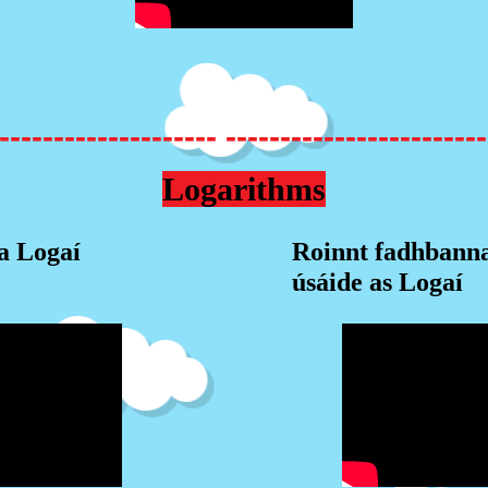
-------------------- ------------------------
Logarithms
a Logaí
Roinnt fadhbanna
úsáide as Logaí