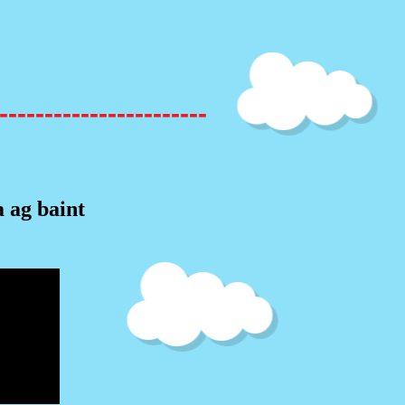
-----------------------
 ag baint