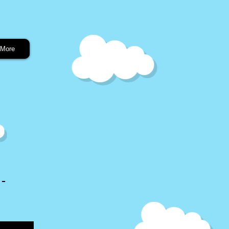
More
 -