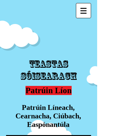
Teastas
Sóisearach
Patrúin Líon
Patrúin Líneach,
Cearnacha, Ciúbach,
Easpónantúla